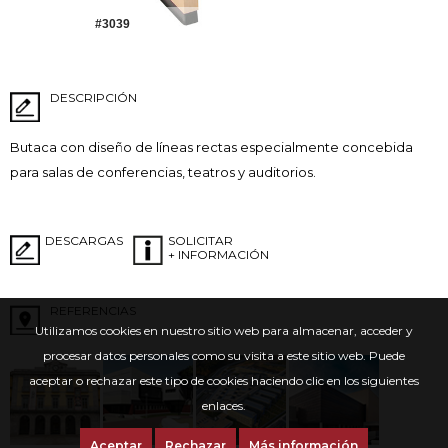
#3039
DESCRIPCIÓN
Butaca con diseño de líneas rectas especialmente concebida
para salas de conferencias, teatros y auditorios.
DESCARGAS
SOLICITAR
+ INFORMACIÓN
REFERENCIAS
Utilizamos cookies en nuestro sitio web para almacenar, acceder y
procesar datos personales como su visita a este sitio web. Puede
aceptar o rechazar este tipo de cookies haciendo clic en los siguientes
enlaces.
Aceptar
Rechazar
Más información