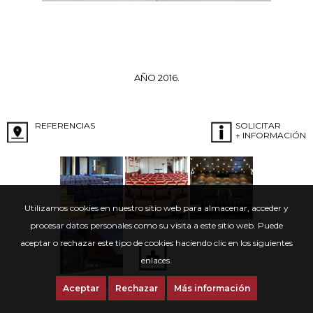
AÑO 2016.
REFERENCIAS
SOLICITAR
+ INFORMACIÓN
Utilizamos cookies en nuestro sitio web para almacenar, acceder y
procesar datos personales como su visita a este sitio web. Puede
aceptar o rechazar este tipo de cookies haciendo clic en los siguientes
enlaces.
Aceptar
Rechazar
Más información