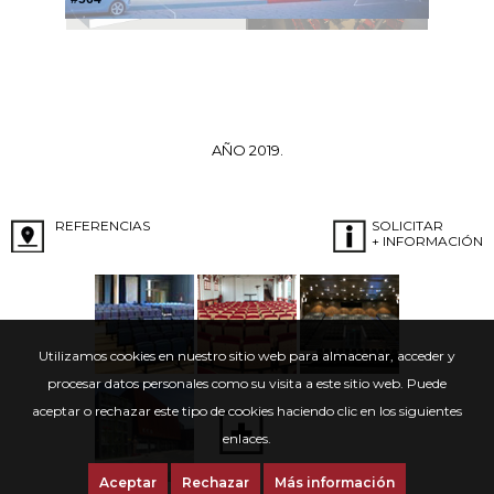
AÑO 2019.
REFERENCIAS
SOLICITAR
+ INFORMACIÓN
Utilizamos cookies en nuestro sitio web para almacenar, acceder y
procesar datos personales como su visita a este sitio web. Puede
aceptar o rechazar este tipo de cookies haciendo clic en los siguientes
enlaces.
Aceptar
Rechazar
Más información