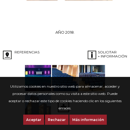
AÑO 2018.
REFERENCIAS
SOLICITAR
+ INFORMACIÓN
Utilizamos cookies en nuestro sitio web para almacenar, acceder y
procesar datos personales como su visita a este sitio web. Puede
aceptar o rechazar este tipo de cookies haciendo clic en los siguientes
enlaces.
Aceptar
Rechazar
Más información