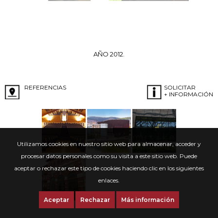
AÑO 2012.
REFERENCIAS
SOLICITAR
+ INFORMACIÓN
Utilizamos cookies en nuestro sitio web para almacenar, acceder y
procesar datos personales como su visita a este sitio web. Puede
aceptar o rechazar este tipo de cookies haciendo clic en los siguientes
enlaces.
Aceptar
Rechazar
Más información