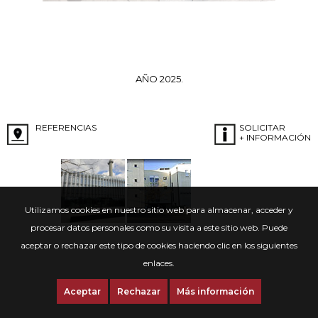
AÑO 2025.
REFERENCIAS
SOLICITAR
+ INFORMACIÓN
Utilizamos cookies en nuestro sitio web para almacenar, acceder y
procesar datos personales como su visita a este sitio web. Puede
aceptar o rechazar este tipo de cookies haciendo clic en los siguientes
enlaces.
Aceptar
Rechazar
Más información