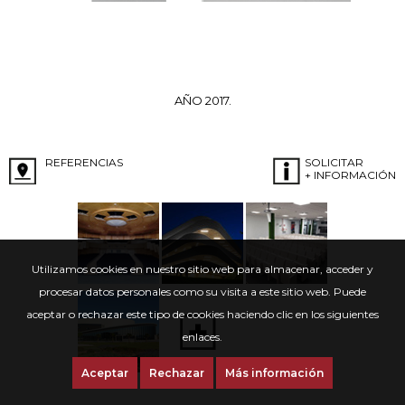
AÑO 2017.
REFERENCIAS
SOLICITAR
+ INFORMACIÓN
Utilizamos cookies en nuestro sitio web para almacenar, acceder y
procesar datos personales como su visita a este sitio web. Puede
aceptar o rechazar este tipo de cookies haciendo clic en los siguientes
enlaces.
Aceptar
Rechazar
Más información