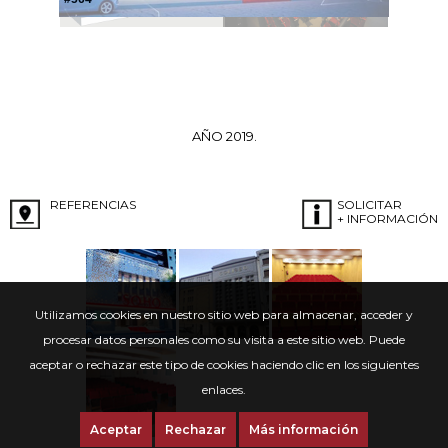
AÑO 2019.
REFERENCIAS
SOLICITAR
+ INFORMACIÓN
Utilizamos cookies en nuestro sitio web para almacenar, acceder y
procesar datos personales como su visita a este sitio web. Puede
aceptar o rechazar este tipo de cookies haciendo clic en los siguientes
enlaces.
Aceptar
Rechazar
Más información