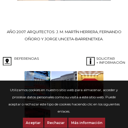
AÑO 2007. ARQUITECTOS: J. M. MARTÍN HERRERA, FERNANDO
OÑORO Y JORGE UNCETA-BARRENETXEA.
REFERENCIAS
SOLICITAR
+ INFORMACIÓN
Utilizamos cookies en nuestro sitio web para almacenar, acceder y
procesar datos personales como su visita a este sitio web. Puede
aceptar o rechazar este tipo de cookies haciendo clic en los siguientes
enlaces.
Aceptar
Rechazar
Más información