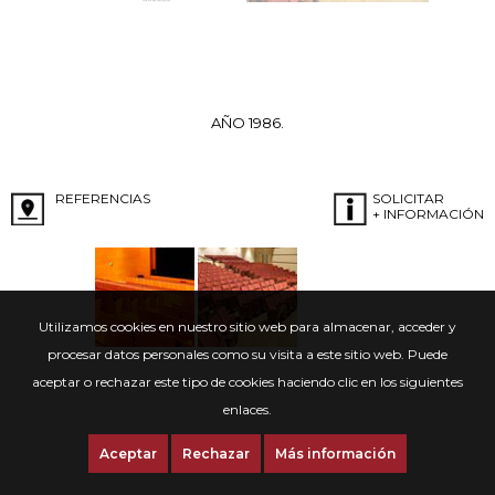
AÑO 1986.
REFERENCIAS
SOLICITAR
+ INFORMACIÓN
Utilizamos cookies en nuestro sitio web para almacenar, acceder y
procesar datos personales como su visita a este sitio web. Puede
aceptar o rechazar este tipo de cookies haciendo clic en los siguientes
enlaces.
Aceptar
Rechazar
Más información