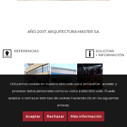
AÑO 2007. ARQUITECTURA MASTER SA.
REFERENCIAS
SOLICITAR
+ INFORMACIÓN
Utilizamos cookies en nuestro sitio web para almacenar, acceder y
procesar datos personales como su visita a este sitio web. Puede
aceptar o rechazar este tipo de cookies haciendo clic en los siguientes
enlaces.
Aceptar
Rechazar
Más información