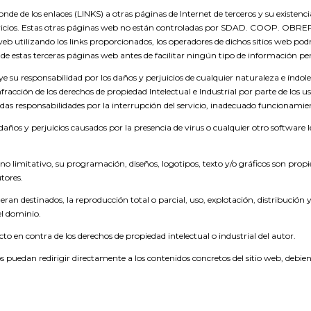
e los enlaces (LINKS) a otras páginas de Internet de terceros y su exist
vicios. Estas otras páginas web no están controladas por SDAD. COOP. OBRE
 web utilizando los links proporcionados, los operadores de dichos sitios web p
 de estas terceras páginas web antes de facilitar ningún tipo de información pe
ye su responsabilidad por los daños y perjuicios de cualquier naturaleza e índole
fracción de los derechos de propiedad Intelectual e Industrial por parte de los usu
gidas responsabilidades por la interrupción del servicio, inadecuado funcionamien
 daños y perjuicios causados por la presencia de virus o cualquier otro software 
 no limitativo, su programación, diseños, logotipos, texto y/o gráficos son prop
tores.
ran destinados, la reproducción total o parcial, uso, explotación, distribución 
el dominio.
o en contra de los derechos de propiedad intelectual o industrial del autor.
puedan redirigir directamente a los contenidos concretos del sitio web, debiend