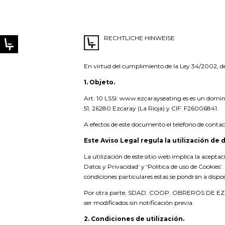
RECHTLICHE HINWEISE
En virtud del cumplimiento de la Ley 34/2002, de 
1. Objeto.
Art. 10 LSSI: www.ezcarayseating.es es un dom
51, 26280 Ezcaray (La Rioja) y CIF: F26006841.
A efectos de este documento el teléfono de conta
Este Aviso Legal regula la utilización de 
La utilización de este sitio web implica la acepta
Datos y Privacidad’ y ‘Política de uso de Cookies’.
condiciones particulares estas se pondrán a dispos
Por otra parte, SDAD. COOP. OBREROS DE EZCARAY
ser modificados sin notificación previa.
2. Condiciones de utilización.