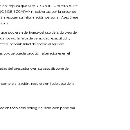
encia no implica que SDAD. COOP. OBREROS DE
ROS DE EZCARAY ni cubiertas por la presente
odrán recoger su información personal. Asegúrese
rsonal.
 que pudieran derivarse del uso del sitio web de,
arios y/o la falta de veracidad, exactitud, y
to o imposibilidad de acceso al servicio.
lesivo que pueda producir alteraciones en el
iedad del prestador o en su caso dispone de
y comercialización, requiere en todo caso de la
o en todo caso redirigir al sitio web principal