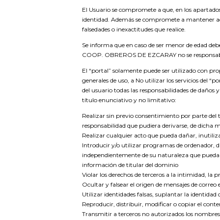
El Usuario se compromete a que, en los apartados 
identidad. Además se compromete a mantener actua
falsedades o inexactitudes que realice.
Se informa que en caso de ser menor de edad deber
COOP. OBREROS DE EZCARAY no se responsabiliza 
El “portal” solamente puede ser utilizado con prop
generales de uso, a No utilizar los servicios del “
del usuario todas las responsabilidades de daños y 
título enunciativo y no limitativo:
Realizar sin previo consentimiento por parte del
responsabilidad que pudiera derivarse, de dicha m
Realizar cualquier acto que pueda dañar, inutilizar
Introducir y/o utilizar programas de ordenador, d
independientemente de su naturaleza que pueda caus
información de titular del dominio
Violar los derechos de terceros a la intimidad, la 
Ocultar y falsear el origen de mensajes de correo 
Utilizar identidades falsas, suplantar la identidad d
Reproducir, distribuir, modificar o copiar el cont
Transmitir a terceros no autorizados los nombres 