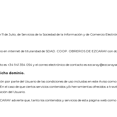
11 de Julio, de Servicios de la Sociedad de la Información y de Comercio Electró
inio en internet de titularidad de SDAD. COOP. OBREROS DE EZCARAY con dom
cto es +34 941 354 054 y el correo electrónico de contacto es ezcaray@ezcarays
dicho dominio.
ción por parte del Usuario de las condiciones de uso incluidas en este Aviso com
 En el caso de que ciertos servicios contenidos y/o herramientas ofrecidos a travé
ición del Usuario.
 advierte que, tanto los contenidos y servicios de esta página web como las