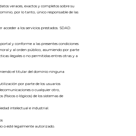
 datos veraces, exactos y completos sobre su
minio, por lo tanto, único responsable de las
r acceder a los servicios prestados. SDAD.
l portal y conforme a las presentes condiciones
la moral y al orden público, asumiendo por parte
ticas ilegales o no permitidas entres otras y a
miendo el titular del dominio ninguna
utilización por parte de los usuarios
elecomunicaciones o cualquier otro,
(físicos o lógicos) de los sistemas de
edad intelectual e industrial.
os
nio o esté legalmente autorizado.