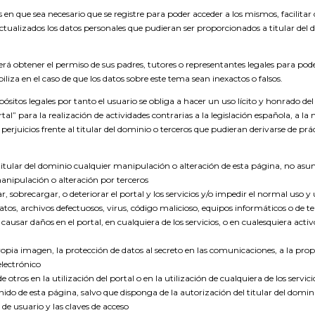
en que sea necesario que se registre para poder acceder a los mismos, facilitar
lizados los datos personales que pudieran ser proporcionados a titular del do
á obtener el permiso de sus padres, tutores o representantes legales para pode
en el caso de que los datos sobre este tema sean inexactos o falsos.
ósitos legales por tanto el usuario se obliga a hacer un uso lícito y honrado de
portal” para la realización de actividades contrarias a la legislación española, a 
perjuicios frente al titular del dominio o terceros que pudieran derivarse de prác
 titular del dominio cualquier manipulación o alteración de esta página, no asu
anipulación o alteración por terceros
, sobrecargar, o deteriorar el portal y los servicios y/o impedir el normal uso y 
atos, archivos defectuosos, virus, código malicioso, equipos informáticos o de t
ar daños en el portal, en cualquiera de los servicios, o en cualesquiera activos 
propia imagen, la protección de datos al secreto en las comunicaciones, a la propi
electrónico
e otros en la utilización del portal o en la utilización de cualquiera de los servici
enido de esta página, salvo que disponga de la autorización del titular del domi
de usuario y las claves de acceso