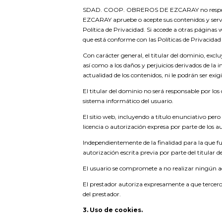
SDAD. COOP. OBREROS DE EZCARAY no responde d
EZCARAY apruebe o acepte sus contenidos y ser
Política de Privacidad. Si accede a otras páginas
que está conforme con las Políticas de Privacidad
Con carácter general, el titular del dominio, exclu
así como a los daños y perjuicios derivados de la in
actualidad de los contenidos, ni le podrán ser exi
El titular del dominio no será responsable por los
sistema informático del usuario.
El sitio web, incluyendo a título enunciativo pero
licencia o autorización expresa por parte de los au
Independientemente de la finalidad para la que fue
autorización escrita previa por parte del titular d
El usuario se compromete a no realizar ningún act
El prestador autoriza expresamente a que terceros 
del prestador.
3. Uso de cookies.