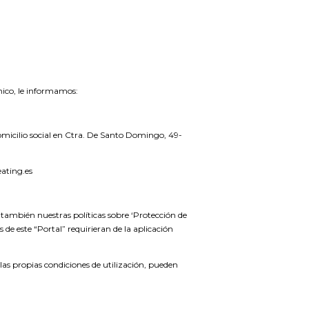
nico, le informamos:
icilio social en Ctra. De Santo Domingo, 49-
eating.es
o también nuestras políticas sobre ‘Protección de
s de este “Portal” requirieran de la aplicación
 propias condiciones de utilización, pueden