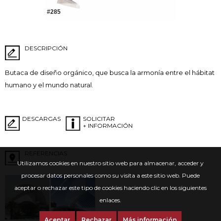
#285
DESCRIPCIÓN
Butaca de diseño orgánico, que busca la armonía entre el hábitat
humano y el mundo natural.
DESCARGAS
SOLICITAR
+ INFORMACIÓN
REFERENCIAS
Utilizamos cookies en nuestro sitio web para almacenar, acceder y
procesar datos personales como su visita a este sitio web. Puede
aceptar o rechazar este tipo de cookies haciendo clic en los siguientes
enlaces.
Aceptar
Rechazar
Más información