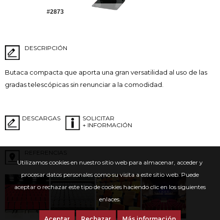
#2873
DESCRIPCIÓN
Butaca compacta que aporta una gran versatilidad al uso de las
gradas telescópicas sin renunciar a la comodidad.
DESCARGAS
SOLICITAR
+ INFORMACIÓN
REFERENCIAS
Utilizamos cookies en nuestro sitio web para almacenar, acceder y
procesar datos personales como su visita a este sitio web. Puede
aceptar o rechazar este tipo de cookies haciendo clic en los siguientes
enlaces.
Aceptar
Rechazar
Más información