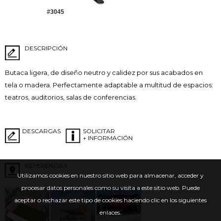
#3045
DESCRIPCIÓN
Butaca ligera, de diseño neutro y calidez por sus acabados en
tela o madera. Perfectamente adaptable a multitud de espacios:
teatros, auditorios, salas de conferencias.
DESCARGAS
SOLICITAR
+ INFORMACIÓN
REFERENCIAS
Utilizamos cookies en nuestro sitio web para almacenar, acceder y
procesar datos personales como su visita a este sitio web. Puede
aceptar o rechazar este tipo de cookies haciendo clic en los siguientes
enlaces.