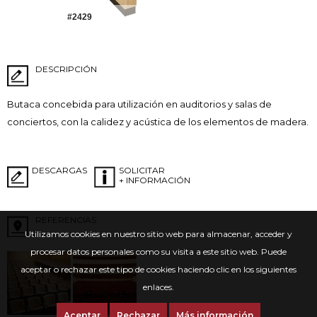
#2429
DESCRIPCIÓN
Butaca concebida para utilización en auditorios y salas de
conciertos, con la calidez y acústica de los elementos de madera.
DESCARGAS
SOLICITAR
+ INFORMACIÓN
REFERENCIAS
Utilizamos cookies en nuestro sitio web para almacenar, acceder y
procesar datos personales como su visita a este sitio web. Puede
aceptar o rechazar este tipo de cookies haciendo clic en los siguientes
enlaces.
Aceptar
Rechazar
Más información