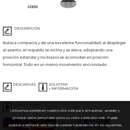
#2850
DESCRIPCIÓN
Butaca compacta y de una excelente funcionalidad, al desplegar
el asiento, el respaldo se inclina y se eleva, adoptando una
posición estándar y los brazos se acomodan en posición
horizontal. Todo en un mismo movimiento sincronizado.
DESCARGAS
SOLICITAR
+ INFORMACIÓN
REFERENCIAS
Utilizamos cookies en nuestro sitio web para almacenar, acceder y
procesar datos personales como su visita a este sitio web. Puede
aceptar o rechazar este tipo de cookies haciendo clic en los siguientes