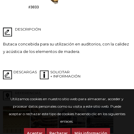
#3033
DESCRIPCIÓN
Butaca concebida para su utilización en auditorios, con la calidez
y acústica de los elementos de madera.
DESCARGAS
SOLICITAR
+ INFORMACIÓN
REFERENCIAS
Utilizamos cookies en nuestro sitio web para almacenar, acceder y
procesar datos personales como su visita a este sitio web. Puede
aceptar o rechazar este tipo de cookies haciendo clic en los siguientes
enlaces.
Aceptar
Rechazar
Más información