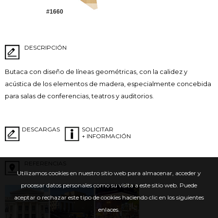
#1660
DESCRIPCIÓN
Butaca con diseño de líneas geométricas, con la calidez y
acústica de los elementos de madera, especialmente concebida
para salas de conferencias, teatros y auditorios.
DESCARGAS
SOLICITAR
+ INFORMACIÓN
REFERENCIAS
Utilizamos cookies en nuestro sitio web para almacenar, acceder y
procesar datos personales como su visita a este sitio web. Puede
aceptar o rechazar este tipo de cookies haciendo clic en los siguientes
enlaces.