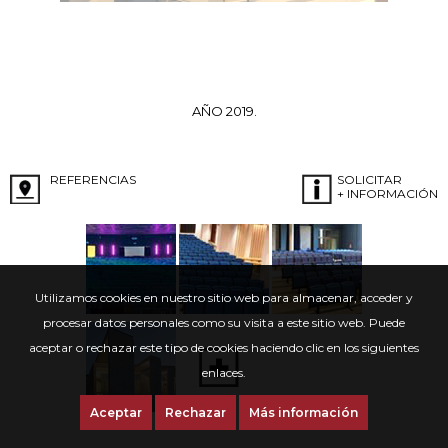
AÑO 2019.
REFERENCIAS
SOLICITAR
+ INFORMACIÓN
Utilizamos cookies en nuestro sitio web para almacenar, acceder y
procesar datos personales como su visita a este sitio web. Puede
aceptar o rechazar este tipo de cookies haciendo clic en los siguientes
enlaces.
Aceptar
Rechazar
Más información