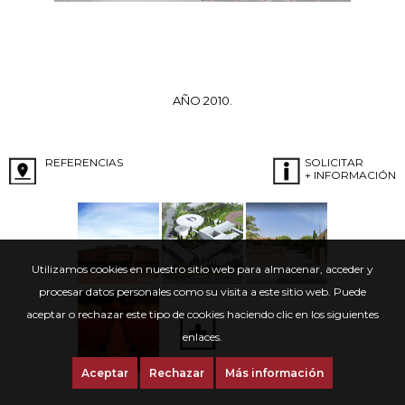
AÑO 2010.
REFERENCIAS
SOLICITAR
+ INFORMACIÓN
Utilizamos cookies en nuestro sitio web para almacenar, acceder y
procesar datos personales como su visita a este sitio web. Puede
aceptar o rechazar este tipo de cookies haciendo clic en los siguientes
enlaces.
Aceptar
Rechazar
Más información