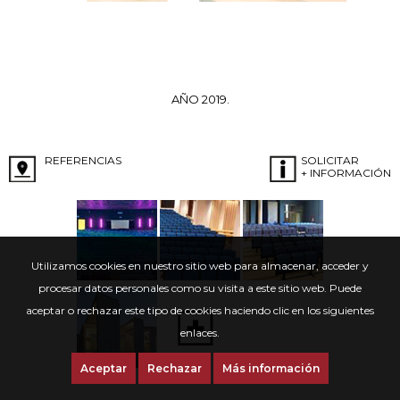
AÑO 2019.
REFERENCIAS
SOLICITAR
+ INFORMACIÓN
Utilizamos cookies en nuestro sitio web para almacenar, acceder y
procesar datos personales como su visita a este sitio web. Puede
aceptar o rechazar este tipo de cookies haciendo clic en los siguientes
enlaces.
Aceptar
Rechazar
Más información