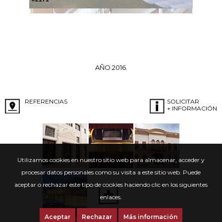
AÑO 2016.
REFERENCIAS
SOLICITAR
+ INFORMACIÓN
Utilizamos cookies en nuestro sitio web para almacenar, acceder y
procesar datos personales como su visita a este sitio web. Puede
aceptar o rechazar este tipo de cookies haciendo clic en los siguientes
enlaces.
Aceptar
Rechazar
Más información