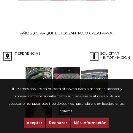
AÑO 2015. ARQUITECTO: SANTIAGO CALATRAVA.
REFERENCIAS
SOLICITAR
+ INFORMACIÓN
Utilizamos cookies en nuestro sitio web para almacenar, acceder y
procesar datos personales como su visita a este sitio web. Puede
aceptar o rechazar este tipo de cookies haciendo clic en los siguientes
enlaces.
Aceptar
Rechazar
Más información