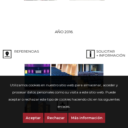
AÑO 2016.
REFERENCIAS
SOLICITAR
+ INFORMACIÓN
Utilizamos cookies en nuestro sitio web para almacenar, acceder y
procesar datos personales como su visita a este sitio web. Puede
aceptar o rechazar este tipo de cookies haciendo clic en los siguientes
enlaces.
Aceptar
Rechazar
Más información