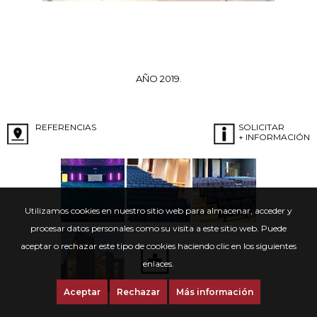
AÑO 2019.
REFERENCIAS
SOLICITAR
+ INFORMACIÓN
Utilizamos cookies en nuestro sitio web para almacenar, acceder y
procesar datos personales como su visita a este sitio web. Puede
aceptar o rechazar este tipo de cookies haciendo clic en los siguientes
enlaces.
Aceptar
Rechazar
Más información