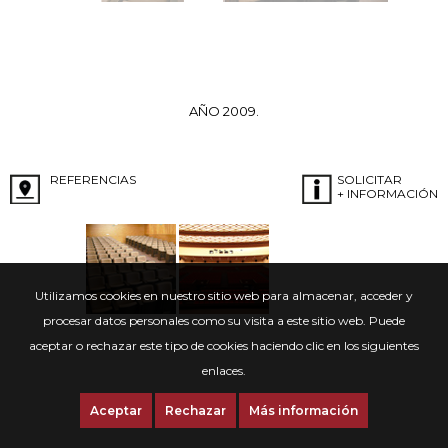
AÑO 2009.
REFERENCIAS
SOLICITAR
+ INFORMACIÓN
Utilizamos cookies en nuestro sitio web para almacenar, acceder y
procesar datos personales como su visita a este sitio web. Puede
aceptar o rechazar este tipo de cookies haciendo clic en los siguientes
enlaces.
Aceptar
Rechazar
Más información