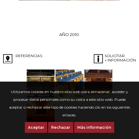
AÑO 2010.
REFERENCIAS
SOLICITAR
+ INFORMACIÓN
Utilizamos cookies en nuestro sitio web para almacenar, acceder y
procesar datos personales como su visita a este sitio web. Puede
aceptar o rechazar este tipo de cookies haciendo clic en los siguientes
enlaces.
Aceptar
Rechazar
Más información