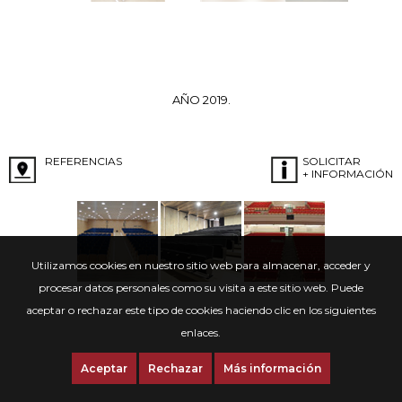
AÑO 2019.
REFERENCIAS
SOLICITAR
+ INFORMACIÓN
Utilizamos cookies en nuestro sitio web para almacenar, acceder y
procesar datos personales como su visita a este sitio web. Puede
aceptar o rechazar este tipo de cookies haciendo clic en los siguientes
enlaces.
Aceptar
Rechazar
Más información