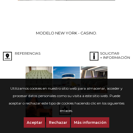
MODELO NEW YORK - CASINO.
REFERENCIAS
SOLICITAR
+ INFORMACIÓN
Utilizamos cookies en nuestro sitio web para almacenar, acceder y
procesar datos personales como su visita a este sitio web. Puede
aceptar o rechazar este tipo de cookies haciendo clic en los siguientes
enlaces.
Aceptar
Rechazar
Más información