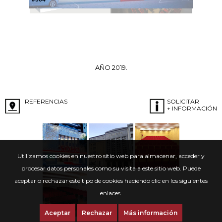
AÑO 2019.
REFERENCIAS
SOLICITAR
+ INFORMACIÓN
Utilizamos cookies en nuestro sitio web para almacenar, acceder y
procesar datos personales como su visita a este sitio web. Puede
aceptar o rechazar este tipo de cookies haciendo clic en los siguientes
enlaces.
Aceptar
Rechazar
Más información