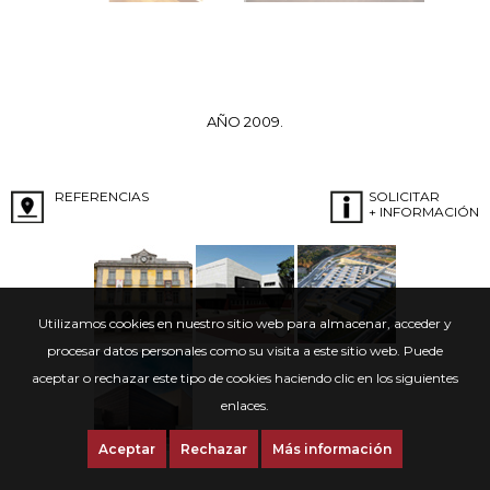
AÑO 2009.
REFERENCIAS
SOLICITAR
+ INFORMACIÓN
Utilizamos cookies en nuestro sitio web para almacenar, acceder y
procesar datos personales como su visita a este sitio web. Puede
aceptar o rechazar este tipo de cookies haciendo clic en los siguientes
enlaces.
Aceptar
Rechazar
Más información