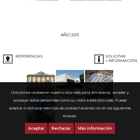
AÑO 2011.
REFERENCIAS
SOLICITAR
+ INFORMACIÓN
Utilizamos cookies en nuestro sitio web para almacenar, acceder y
procesar datos personales como su visita a este sitio web. Puede
aceptar o rechazar este tipo de cookies haciendo clic en los siguientes
enlaces.
Aceptar
Rechazar
Más información