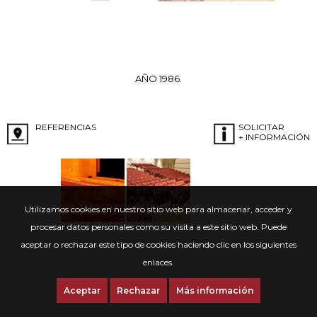
AÑO 1986.
REFERENCIAS
SOLICITAR
+ INFORMACIÓN
Utilizamos cookies en nuestro sitio web para almacenar, acceder y
procesar datos personales como su visita a este sitio web. Puede
aceptar o rechazar este tipo de cookies haciendo clic en los siguientes
enlaces.
Aceptar
Rechazar
Más información