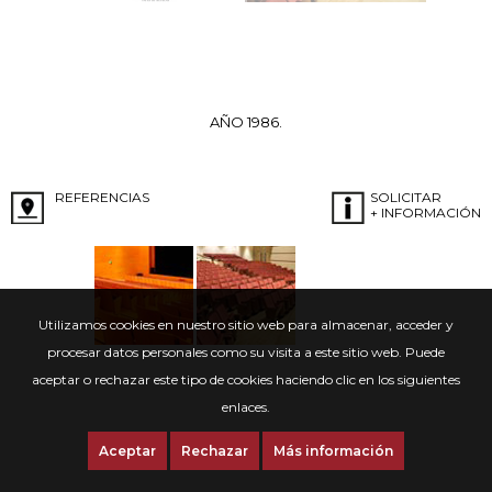
AÑO 1986.
REFERENCIAS
SOLICITAR
+ INFORMACIÓN
Utilizamos cookies en nuestro sitio web para almacenar, acceder y
procesar datos personales como su visita a este sitio web. Puede
aceptar o rechazar este tipo de cookies haciendo clic en los siguientes
enlaces.
Aceptar
Rechazar
Más información