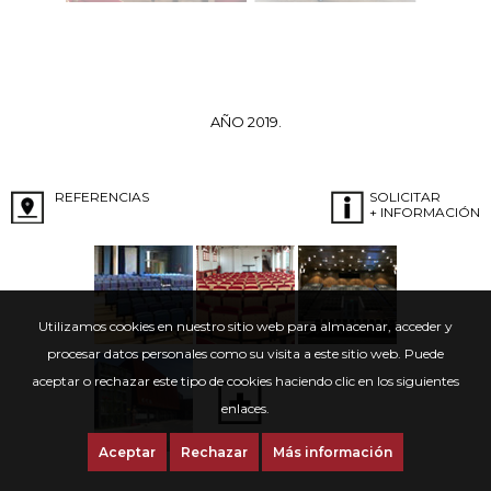
AÑO 2019.
REFERENCIAS
SOLICITAR
+ INFORMACIÓN
Utilizamos cookies en nuestro sitio web para almacenar, acceder y
procesar datos personales como su visita a este sitio web. Puede
aceptar o rechazar este tipo de cookies haciendo clic en los siguientes
enlaces.
Aceptar
Rechazar
Más información