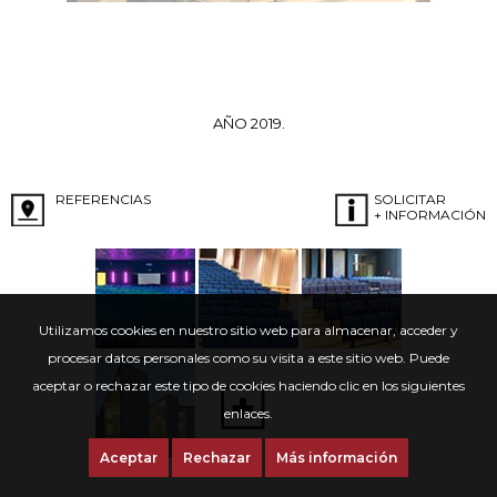
AÑO 2019.
REFERENCIAS
SOLICITAR
+ INFORMACIÓN
Utilizamos cookies en nuestro sitio web para almacenar, acceder y
procesar datos personales como su visita a este sitio web. Puede
aceptar o rechazar este tipo de cookies haciendo clic en los siguientes
enlaces.
Aceptar
Rechazar
Más información