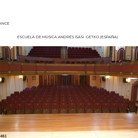
ANCE
ESCUELA DE MÚSICA ANDRÉS ISASI. GETXO (ESPAÑA)
#461