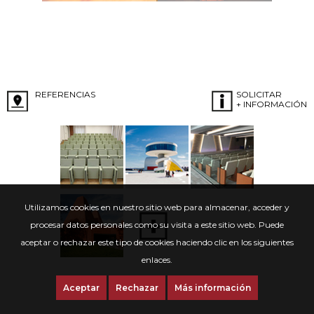
REFERENCIAS
SOLICITAR
+ INFORMACIÓN
Utilizamos cookies en nuestro sitio web para almacenar, acceder y
procesar datos personales como su visita a este sitio web. Puede
aceptar o rechazar este tipo de cookies haciendo clic en los siguientes
enlaces.
Aceptar
Rechazar
Más información